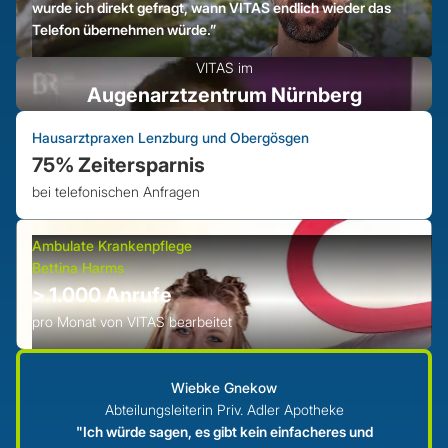
wurde ich direkt gefragt, wann VITAS endlich wieder das
Telefon übernehmen würde.”
VITAS im
Augenarztzentrum Nürnberg
Hausarztpraxen Lenzburg und Obergösgen
75% Zeitersparnis
bei telefonischen Anfragen
Ambulate Krankenpflege
Bettina Harms
> 1.000 Anrufe
pro Monat von VITAS bearbeitet
Wiebke Gnekow
Abteilungsleiterin Priv. Adler Apotheke
"Ich würde sagen, es gibt kein einfacheres und