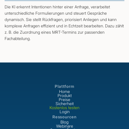
Die KI erkennt Intentionen hinter einer Anfrage, verarbeitet
unterschiedliche Formulierungen und steuert Gespräche
dynamisch. Sie stellt Rückfragen, priorisiert Anliegen und kann
komplexe Anfragen effizient und in Echtzeit bearbeiten. Dazu zählt
z. B. die Zuordnung eines MRT-Termins zur passenden
Fachabteilung.
Plattform
Home
Produkt
Preise
Sicherheit
Kostenlos testen
Login
Ressourcen
Blog
Webinare