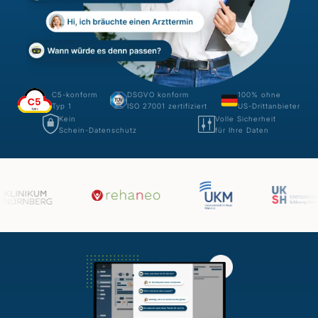
C5-konform
DSGVO konform
100% ohne
Typ 1
ISO 27001 zertifiziert
US-Drittanbieter
Kein
Volle Sicherheit
Schein-Datenschutz
für Ihre Daten