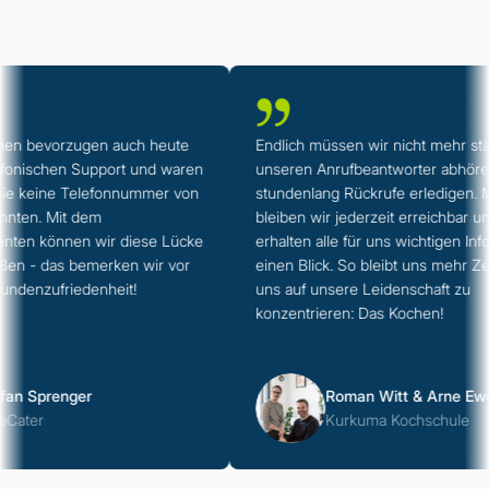
Der KI-Telefonassistent für Krankmeldungen von VITAS begleitet
bereits Hunderte Unternehmen bei der Annahme telefonischer
Abwesenheitsmeldungen.
n bevorzugen auch heute
Endlich müssen wir nicht mehr ständ
nischen Support und waren
unseren Anrufbeantworter abhören 
sie keine Telefonnummer von
stundenlang Rückrufe erledigen. Mit
ten. Mit dem
bleiben wir jederzeit erreichbar und
ten können wir diese Lücke
erhalten alle für uns wichtigen Infos 
en - das bemerken wir vor
einen Blick. So bleibt uns mehr Zeit,
denzufriedenheit!
uns auf unsere Leidenschaft zu
konzentrieren: Das Kochen!
n Sprenger
Roman Witt & Arne Ewer
ater
Kurkuma Kochschule
Zu unseren Erfolgsgeschichten ->