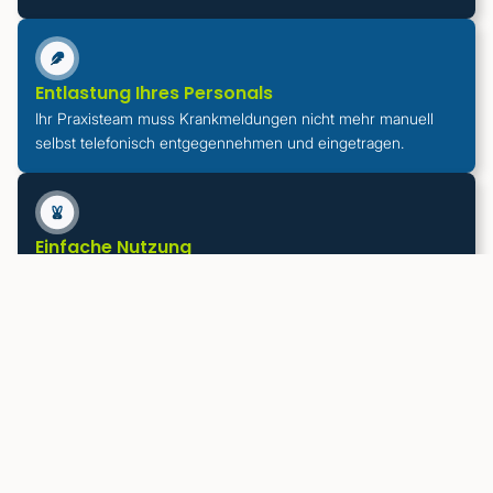
Entlastung Ihres Personals
Ihr Praxisteam muss Krankmeldungen nicht mehr manuell
selbst telefonisch entgegennehmen und eingetragen.
Einfache Nutzung
Ihre Mitarbeitenden können sich ganz einfach per KI
telefonisch krankmelden und die Meldung schnell und
unkompliziert mitteilen.
DSGVO-konform
Sensible Daten rund um die Krankmeldung verarbeitet VITAS
sicher und datenschutzkonform.