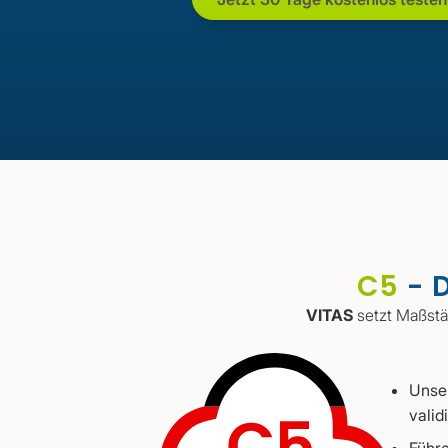
C5
- D
VITAS
setzt Maßstä
Unser
validi