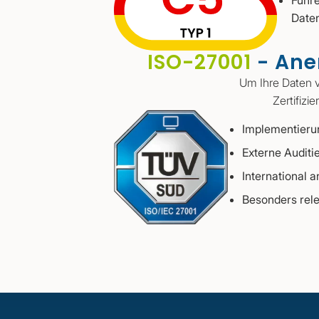
Führe
Daten
ISO-27001
- Ane
Um Ihre Daten v
Zertifizi
Implementierun
Externe Audit
International 
Besonders rele