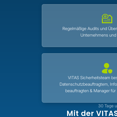
Regelmäßige Audits und Über
Unternehmens und 
VITAS Sicherheitsteam bes
Datenschutzbeauftragtem, Info
beauftragten & Manager für 
30 Tage u
Mit der VITA