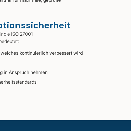
rtner für maximale, geprüfte
ationssicherheit
ir die ISO 27001
 bedeutet:
elches kontinuierlich verbessert wird
tung in Anspruch nehmen
herheitsstandards