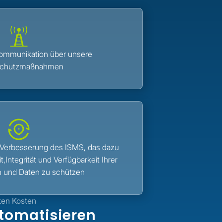
ommunikation über unsere
schutzmaßnahmen
 Verbesserung des ISMS, das dazu
t,Integrität und Verfügbarkeit Ihrer
n und Daten zu schützen
ten Kosten
utomatisieren