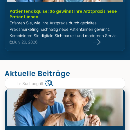
Patientenakquise: So gewinnt Ihre Arztpraxis neue
Patient:innen
Erfahren Sie, wie Ihre Arztpraxis durch gezieltes
Praxismarketing nachhaltig neue Patient:innen gewinnt.
Kombinieren Sie digitale Sichtbarkeit und modernen Service
für einen messbaren Erfolg.
July 29, 2026
Aktuelle Beiträge