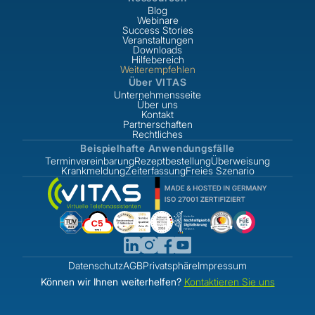
Blog
Webinare
Success Stories
Veranstaltungen
Downloads
Hilfebereich
Weiterempfehlen
Über VITAS
Unternehmensseite
Über uns
Kontakt
Partnerschaften
Rechtliches
Beispielhafte Anwendungsfälle
Terminvereinbarung
Rezeptbestellung
Überweisung
Krankmeldung
Zeiterfassung
Freies Szenario
Datenschutz
AGB
Privatsphäre
Impressum
Können wir Ihnen weiterhelfen?
Kontaktieren Sie uns