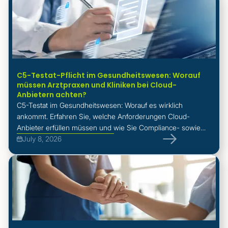
C5-Testat-Pflicht im Gesundheitswesen: Worauf
müssen Arztpraxen und Kliniken bei Cloud-
Anbietern achten?
C5-Testat im Gesundheitswesen: Worauf es wirklich
ankommt. Erfahren Sie, welche Anforderungen Cloud-
Anbieter erfüllen müssen und wie Sie Compliance- sowie
Haftungsrisiken vermeiden.
July 8, 2026