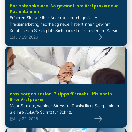
Patientenakquise: So gewinnt Ihre Arztpraxis neue
Patient:innen
Erfahren Sie, wie Ihre Arztpraxis durch gezieltes
Praxismarketing nachhaltig neue Patient:innen gewinnt.
Kombinieren Sie digitale Sichtbarkeit und modernen Service
für einen messbaren Erfolg.
July 29, 2026
Praxisorganisation: 7 Tipps für mehr Effizienz in
Ihrer Arztpraxis
Mehr Struktur, weniger Stress im Praxisalltag. So optimieren
Sie Ihre Abläufe Schritt für Schritt.
July 22, 2026