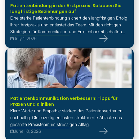
Patientenbindung in der Arztpraxis: So bauen Sie
langfristige Beziehungen auf
Eine starke Patientenbindung sichert den langfristigen Erfolg
Ihrer Arztpraxis und entlastet das Team. Mit den richtigen
Strategien für Kommunikation und Erreichbarkeit schaffen
Sie nachhaltiges Vertrauen.
July 1, 2026
Patientenkommunikation verbessern: Tipps für
Praxen und Kliniken
Klare Worte und Empathie stärken das Patientenvertrauen
nachhaltig. Gleichzeitig entlasten strukturierte Abläufe das
gesamte Praxisteam im stressigen Alltag.
June 10, 2026