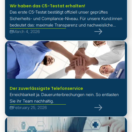
Wir haben das C5-Testat erhalten!
Das erste C5-Testat bestätigt offiziell unser geprüftes
Sicherheits- und Compliance-Niveau. Für unsere Kund:innen
bedeutet das: maximale Transparenz und nachweisliche
Verlässlichkeit.
March 4, 2026
Der zuverlässigste Telefonservice
Erreichbarkeit ja. Dauerunterbrechungen nein. So entlasten
Sie ihr Team nachhaltig.
February 25, 2026