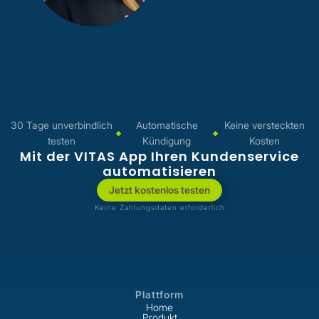
das Team von VITAS seit
September 2024 als
Werkstudentin im Bereich
Marketing.
Gemeinsam mit Amélie Roth
arbeitet sie daran, innovative KI-
Lösungen im Gesundheitswesen
30 Tage unverbindlich
Automatische
Keine versteckten
bekannter zu machen und die
testen
Kündigung
Kosten
digitale Praxis-Kommunikation
Mit der VITAS App Ihren Kundenservice
aktiv mitzugestalten. Dabei bringt
automatisieren
sie ihre Leidenschaft für
Jetzt kostenlos testen
modernes Marketing ein, um die
Keine Zahlungsdaten erforderlich
Vorteile der Plattform für Praxen
und Patient:innen verständlich zu
kommunizieren.
Plattform
Home
Produkt