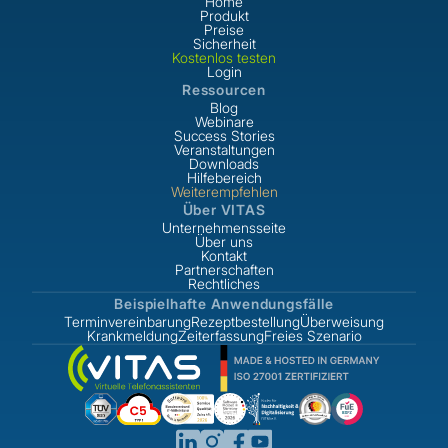
Home
Produkt
Preise
Sicherheit
Kostenlos testen
Login
Ressourcen
Blog
Webinare
Success Stories
Veranstaltungen
Downloads
Hilfebereich
Weiterempfehlen
Über VITAS
Unternehmensseite
Über uns
Kontakt
Partnerschaften
Rechtliches
Beispielhafte Anwendungsfälle
Terminvereinbarung
Rezeptbestellung
Überweisung
Krankmeldung
Zeiterfassung
Freies Szenario