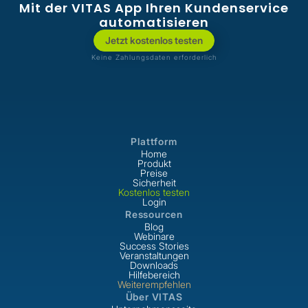
digitale Praxis-Kommunikation
Mit der VITAS App Ihren Kundenservice
aktiv mitzugestalten. Dabei bringt
automatisieren
sie ihre Leidenschaft für
Jetzt kostenlos testen
modernes Marketing ein, um die
Keine Zahlungsdaten erforderlich
Vorteile der Plattform für Praxen
und Patient:innen verständlich zu
kommunizieren.
Plattform
Home
Produkt
Preise
Sicherheit
Kostenlos testen
Login
Ressourcen
Blog
Webinare
Success Stories
Veranstaltungen
Downloads
Hilfebereich
Weiterempfehlen
Über VITAS