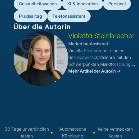
Gesundheitswesen
KI & Innovation
Personal
Praxisalltag
Telefonassistent
Über die Autorin
Violetta Steinbrecher
Marketing Assistant
Violetta Steinbrecher studiert
Betriebswirtschaftslehre mit den
Schwerpunkten Marktforschung &
Kommunikation und unterstützt
Mehr Artikel der Autorin ->
das Team von VITAS seit
September 2024 als
Werkstudentin im Bereich
Marketing.
Gemeinsam mit Amélie Roth
arbeitet sie daran, innovative KI-
Lösungen im Gesundheitswesen
30 Tage unverbindlich
Automatische
Keine versteckten
bekannter zu machen und die
testen
Kündigung
Kosten