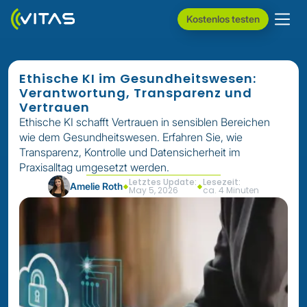
Kostenlos testen
Ethische KI im Gesundheitswesen:
Verantwortung, Transparenz und
Vertrauen
Ethische KI schafft Vertrauen in sensiblen Bereichen
wie dem Gesundheitswesen. Erfahren Sie, wie
Transparenz, Kontrolle und Datensicherheit im
Praxisalltag umgesetzt werden.
Letztes Update:
Lesezeit:
Amelie Roth
May 5, 2026
ca. 4 Minuten