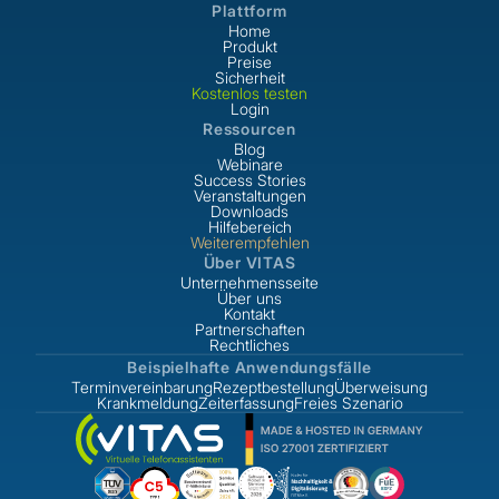
Plattform
Home
Produkt
Preise
Sicherheit
Kostenlos testen
Login
Ressourcen
Blog
Webinare
Success Stories
Veranstaltungen
Downloads
Hilfebereich
Weiterempfehlen
Über VITAS
Unternehmensseite
Über uns
Kontakt
Partnerschaften
Rechtliches
Beispielhafte Anwendungsfälle
Terminvereinbarung
Rezeptbestellung
Überweisung
Krankmeldung
Zeiterfassung
Freies Szenario