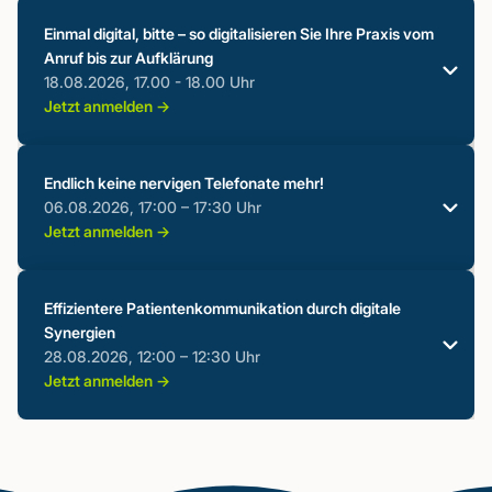
Referent:in
Vorstellung von VITAS & samedi
Effizienz und Qualität
Einmal digital, bitte – so digitalisieren Sie Ihre Praxis vom
Nahtlose Verbindung der Systeme
Q&A-Session
Anruf bis zur Aufklärung
Mareike Tatic
Herausforderungen & Lösungen
Jetzt zum Webinar anmelden ->
18.08.2026, 17.00 - 18.00 Uhr
VP Revenue
Q&A-Session
Jetzt anmelden ->
Inhalte
Jetzt zum Webinar anmelden ->
Referent:in
Vorstellung eines konkreten Use Cases aus der
Endlich keine nervigen Telefonate mehr!
Zahnarztpraxis
06.08.2026, 17:00 – 17:30 Uhr
Mareike Tatic
Wie Praxismanager:innen durch digitale Tools
Jetzt anmelden ->
VP Revenue
entlastet werden
Tipps zur Umsetzung digitaler Prozesse im
Inhalte
Referent:in
Praxisalltag
Effizientere Patientenkommunikation durch digitale
Patientenaufnahme ohne Papier
Synergien
Mareike Tatic
Kommunikation ohne Telefonstress
28.08.2026, 12:00 – 12:30 Uhr
Jetzt zum Webinar anmelden ->
VP Revenue
Einblick in unsere Tools – live & ehrlich
Jetzt anmelden ->
Eure Fragen – unser geballtes Wissen
Inhalte
Referent:in
Jetzt zum Webinar anmelden ->
Einführung in digitale Praxislösungen
Mehr Effizienz durch Automatisierung von
Mareike Tatic
Routineaufgaben