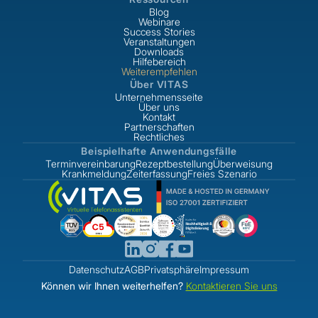
Blog
Webinare
Success Stories
Veranstaltungen
Downloads
Hilfebereich
Weiterempfehlen
Über VITAS
Unternehmensseite
Über uns
Kontakt
Partnerschaften
Rechtliches
Beispielhafte Anwendungsfälle
Terminvereinbarung
Rezeptbestellung
Überweisung
Krankmeldung
Zeiterfassung
Freies Szenario
Datenschutz
AGB
Privatsphäre
Impressum
Können wir Ihnen weiterhelfen?
Kontaktieren Sie uns