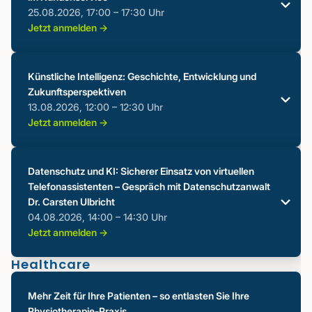
Mareike Tatic
25.08.2026, 17:00 – 17:30 Uhr
VP Revenue
Jetzt anmelden ->
Inhalte
Referent:in
Neue Funktionen der VITAS Plattform
Künstliche Intelligenz: Geschichte, Entwicklung und
Vorstellung des Chatbots
Zukunftsperspektiven
Mareike Tatic
Vorstellung des Messengers
13.08.2026, 12:00 – 12:30 Uhr
VP Revenue
Vorführung der Plattform und ihrer neuen
Jetzt anmelden ->
Funktionen
Inhalte
Ausblick für die Zukunft
Referent:in
Was ist eigentlich künstliche Intelligenz?
Datenschutz & Datensicherheit bei VITAS
Datenschutz und KI: Sicherer Einsatz von virtuellen
Erklärung des Large Language Models
Telefonassistenten – Gespräch mit Datenschutzanwalt
Mareike Tatic
Jetzt zum Webinar anmelden ->
Herausforderungen der telefonischen Erreichbarkeit
Dr. Carsten Ulbricht
VP Revenue
So können Sie von VITAS profitieren
04.08.2026, 14:00 – 14:30 Uhr
Vorführung der Plattform und ihrer Funktion
Inhalte
Jetzt anmelden ->
Datensicherheit und DSGVO-Konformität
Was ist künstliche Intelligenz?
Healthcare
Referent:in
Wie viel Kosten können Sie sparen?
Merkmale der künstlichen Intelligenz
Konkrete Praxisbeispiele und Erfolgsgeschichten
Einsatzbereiche der künstlichen Intelligenz
Mehr Zeit für Ihre Patienten – so entlasten Sie Ihre
Mareike Tatic
Was sind virtuelle Telefonassistenten?
Jetzt zum Webinar anmelden ->
Physiotherapie-Praxis