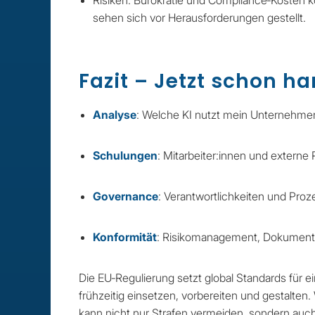
Risiken: Bürokratie und Compliance‑Kosten
sehen sich vor Herausforderungen gestellt.
Fazit – Jetzt schon h
Analyse
: Welche KI nutzt mein Unternehmen
Schulungen
: Mitarbeiter:innen und extern
Governance
: Verantwortlichkeiten und Proze
Konformität
: Risikomanagement, Dokumenta
Die EU‑Regulierung setzt global Standards für 
frühzeitig einsetzen, vorbereiten und gestalten
kann nicht nur Strafen vermeiden, sondern auc