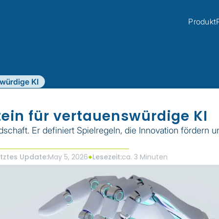
Produkt
swürdige KI
tein für vertauenswürdige KI
dschaft. Er definiert Spielregeln, die Innovation fördern u
tztes Update:
May 5, 2026
Lesezeit:
ca. 3 Minuten