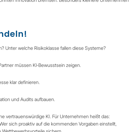
 könnten Innovation bremsen. Besonders kleinere Unternehmen
andeln!
? Unter welche Risikoklasse fallen diese Systeme?
e Partner müssen KI‑Bewusstsein zeigen.
sse klar definieren.
tion und Audits aufbauen.
eine vertrauenswürdige KI. Für Unternehmen heißt das:
. Wer sich proaktiv auf die kommenden Vorgaben einstellt,
h Wettbewerbsvorteile sichern.