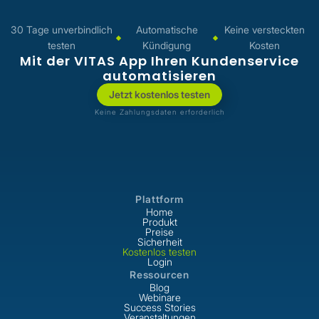
Nach ihrem BWL-Bachelor
startete sie in Werbeagenturen als
30 Tage unverbindlich
Automatische
Keine versteckten
Social-Media- und
testen
Kündigung
Kosten
Projektmanagerin und entwickelte
Mit der VITAS App Ihren Kundenservice
ein tiefes Verständnis für digitales
automatisieren
Marketing, Projektmanagement
Jetzt kostenlos testen
und Kommunikation. Das prägte
Keine Zahlungsdaten erforderlich
ihre Leidenschaft für strategische
Markenführung.
Plattform
Home
Produkt
Preise
Sicherheit
Kostenlos testen
Login
Ressourcen
Blog
Webinare
Success Stories
Veranstaltungen