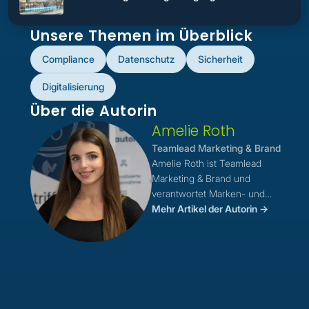
Unsere Themen im Überblick
Compliance
Datenschutz
Sicherheit
Digitalisierung
Über die Autorin
Amelie Roth
Teamlead Marketing & Brand
Amelie Roth ist Teamlead
Marketing & Brand und
verantwortet Marken- und
Kommunikationsmaßnahmen. Mit
Mehr Artikel der Autorin ->
Hintergrund im
Marketingmanagement und
Erfahrung in Online-, Offline- und
Multichannel-Kampagnen steuert
sie Projekte ganzheitlich.